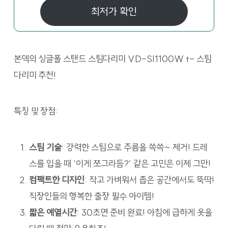
최저가 확인
본덱의 싱글폴 스탠드 스팀다리미 VD-SI1100W t- 스팀
다리미 추천!
특징 및 장점:
스팀 기술
: 강력한 스팀으로 주름을 쓱쓱~ 제거! 드레
스를 입을 때 ‘이게 쪼그라듬?’ 같은 고민은 이제 그만!
컴팩트한 디자인
: 작고 가벼워서 좁은 공간에서도 뚝딱!
직장인들의 행복한 출장 필수 아이템!
짧은 예열시간
: 30초면 준비 완료! 아침에 급하게 옷을